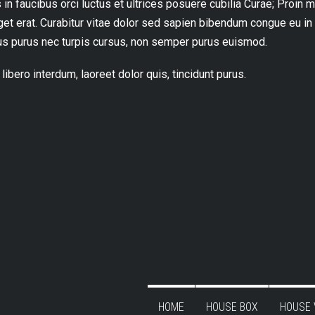
n faucibus orci luctus et ultrices posuere cubilia Curae; Proin ma
 eget erat. Curabitur vitae dolor sed sapien bibendum congue eu in
us purus nec turpis cursus, non semper purus euismod.
libero interdum, laoreet dolor quis, tincidunt purus.
HOME
HOUSE BOX
HOUSE 