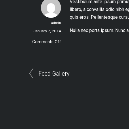
Vestibulum ante ipsum primis i
libero, a convallis odio nibh
quis eros. Pellentesque curs
admin
Nulla nec porta ipsum. Nunc a 
January 7, 2014
Comments Off
on
Places
To
Visit
Food Gallery